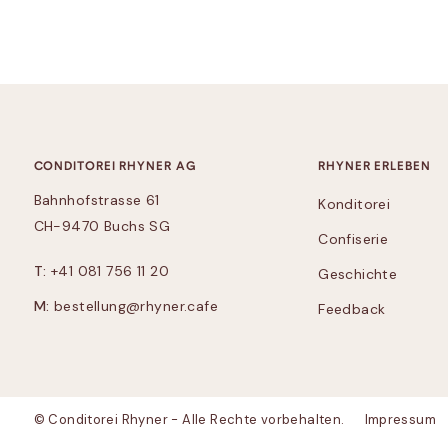
CONDITOREI RHYNER AG
RHYNER ERLEBEN
Bahnhofstrasse 61
Konditorei
CH-9470 Buchs SG
Confiserie
T:
+41 081 756 11 20
Geschichte
M:
bestellung@rhyner.cafe
Feedback
© Conditorei Rhyner - Alle Rechte vorbehalten.
Impressum